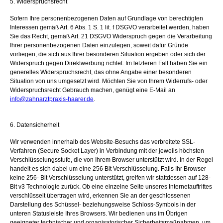
5. Widerspruchsrecht
Sofern Ihre personenbezogenen Daten auf Grundlage von berechtigten
Interessen gemäß Art. 6 Abs. 1 S. 1 lit. f DSGVO verarbeitet werden, haben
Sie das Recht, gemäß Art. 21 DSGVO Widerspruch gegen die Verarbeitung
Ihrer personenbezogenen Daten einzulegen, soweit dafür Gründe
vorliegen, die sich aus Ihrer besonderen Situation ergeben oder sich der
Widerspruch gegen Direktwerbung richtet. Im letzteren Fall haben Sie ein
generelles Widerspruchsrecht, das ohne Angabe einer besonderen
Situation von uns umgesetzt wird. Möchten Sie von Ihrem Widerrufs- oder
Widerspruchsrecht Gebrauch machen, genügt eine E-Mail an
info@zahnarztpraxis-haarer.de
.
6. Datensicherheit
Wir verwenden innerhalb des Website-Besuchs das verbreitete SSL-
Verfahren (Secure Socket Layer) in Verbindung mit der jeweils höchsten
Verschlüsselungsstufe, die von Ihrem Browser unterstützt wird. In der Regel
handelt es sich dabei um eine 256 Bit Verschlüsselung. Falls Ihr Browser
keine 256- Bit Verschlüsselung unterstützt, greifen wir stattdessen auf 128-
Bit v3 Technologie zurück. Ob eine einzelne Seite unseres Internetauftrittes
verschlüsselt übertragen wird, erkennen Sie an der geschlossenen
Darstellung des Schüssel- beziehungsweise Schloss-Symbols in der
unteren Statusleiste Ihres Browsers. Wir bedienen uns im Übrigen
geeigneter technischer und organisatorischer Sicherheitsmaßnahmen, um