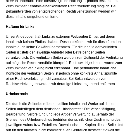
hiervon unberührt. Eine diesbezügliche Haftung ist jedoch erst ab dem
Zeitpunkt der Kenntnis einer konkreten Rechtsverletzung möglich. Bei
Bekanntwerden von entsprechenden Rechtsverletzungen werden wir
diese Inhalte umgehend entfernen.
Haftung für Links
Unser Angebot enthält Links zu externen Webseiten Dritter, auf deren
Inhalte wir keinen Einfluss haben. Deshalb können wir für diese fremden
Inhalte auch keine Gewähr übernehmen. Für die Inhalte der verlinkten
Seiten ist stets der jeweilige Anbieter oder Betreiber der Seiten
verantwortlich. Die verlinkten Seiten wurden zum Zeitpunkt der Verlinkung
auf mögliche Rechtsverstöße überprüft. Rechtswidrige Inhalte waren zum
Zeitpunkt der Verlinkung nicht erkennbar. Eine permanente inhaltliche
Kontrolle der verlinkten Seiten ist jedoch ohne konkrete Anhaltspunkte
einer Rechtsverletzung nicht zumutbar. Bei Bekanntwerden von
Rechtsverletzungen werden wir derartige Links umgehend entfernen.
Urheberrecht
Die durch die Seitenbetreiber erstellten Inhalte und Werke auf diesen
Seiten unterliegen dem deutschen Urheberrecht. Die Vervielfältigung,
Bearbeitung, Verbreitung und jede Art der Verwertung außerhalb der
Grenzen des Urheberrechtes bedürfen der schriftlichen Zustimmung des
jeweiligen Autors bzw. Erstellers. Downloads und Kopien dieser Seite sind
nur für den privaten, nicht kommerziellen Gebrauch gestattet. Soweit die